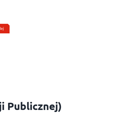
lej
i Publicznej)