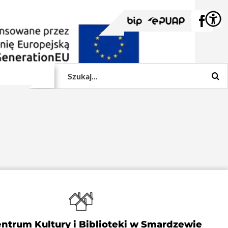
BIP
EPUAP
Face
Szukaj
Centrum Kultury i Biblioteki w Smardzewie