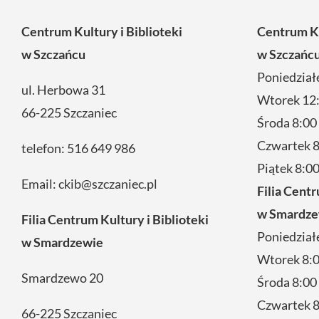
Centrum Kultury i Biblioteki
Centrum Ku
w Szczańcu
w Szczańcu
Poniedział
ul. Herbowa 31
Wtorek 12:
66-225 Szczaniec
Środa 8:00
Czwartek 8
telefon:
516 649 986
Piątek 8:00
Email:
ckib@szczaniec.pl
Filia Centr
w Smardze
Filia Centrum Kultury i Biblioteki
Poniedział
w Smardzewie
Wtorek 8:0
Smardzewo 20
Środa 8:00
Czwartek 8
66-225 Szczaniec