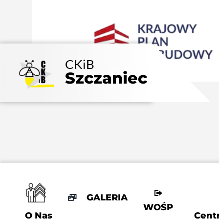
Przejdź
do
zawartości
CKiB
Szczaniec
GALERIA
WOŚP
O Nas
Centr