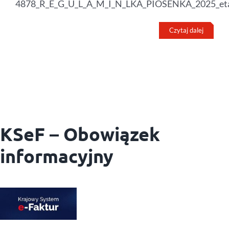
4878_R_E_G_U_L_A_M_I_N_LKA_PIOSENKA_2025_et
Czytaj dalej
KSeF – Obowiązek
informacyjny