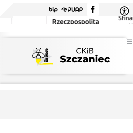
Przejdź
BIP
EPUAP
Facebook
do
zawartości
CKiB
Szczaniec