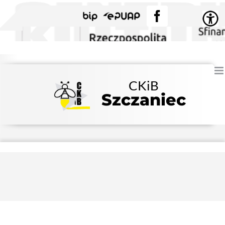
Przejdź
BIP
EPUAP
Facebook
do
zawartości
CKiB
Szczaniec