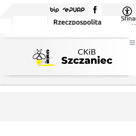
Przejdź
BIP
EPUAP
Facebook
do
zawartości
CKiB
Szczaniec