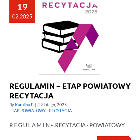
19
02.2025
REGULAMIN – ETAP POWIATOWY
RECYTACJA
By
Karolina E
|
19 lutego, 2025
|
ETAP POWIATOWY - RECYTACJA
R E G U L A M I N - .RECYTACJA - POWIATOWY