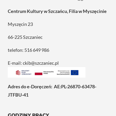
Centrum Kultury w Szczańcu, Filia w Myszęcinie
Myszęcin 23
66-225 Szczaniec
telefon: 516 649 986
E-mail: ckib@szczaniec.pl
Adres do e-Doręczeń: AE:PL-26870-63478-
JTFBU-41
GODZINY PRACY