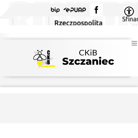
Przejdź
BIP
EPUAP
Facebook
do
zawartości
CKiB
Szczaniec