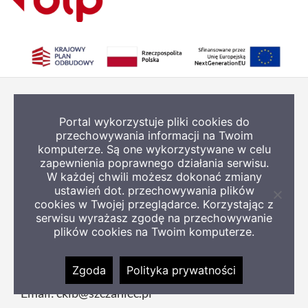
Portal wykorzystuje pliki cookies do
KONTAKT
przechowywania informacji na Twoim
komputerze. Są one wykorzystywane w celu
zapewnienia poprawnego działania serwisu.
Centrum Kultury i Biblioteki w Szczańcu
W każdej chwili możesz dokonać zmiany
ustawień dot. przechowywania plików
ul. Herbowa 31
Zamkn
cookies w Twojej przeglądarce. Korzystając z
infor
serwisu wyrażasz zgodę na przechowywanie
66-225 Szczaniec
o
plików cookies na Twoim komputerze.
ciast
telefon:
516 649 986
Zgoda
Polityka prywatności
Email:
ckib@szczaniec.pl