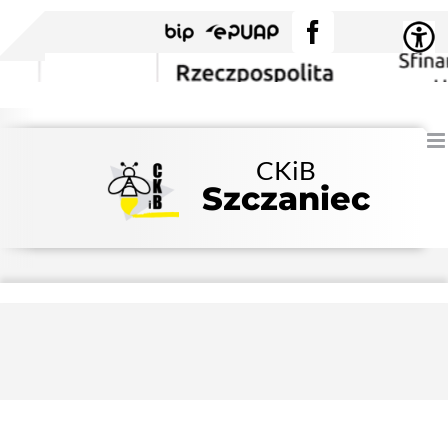
Przejdź
BIP
EPUAP
Facebook
do
zawartości
CKiB
Szczaniec